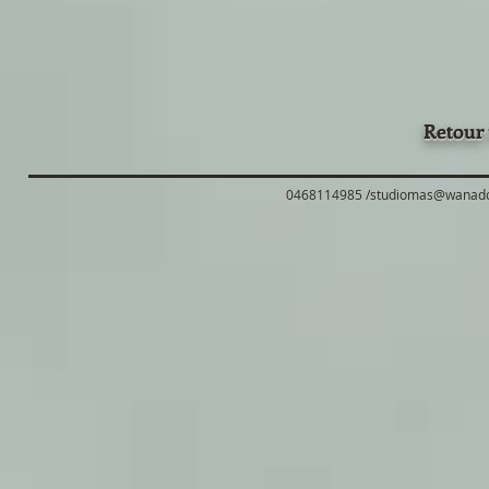
Retour 
0468114985 /
studiomas@wanado