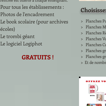
rentrée est offerte à chaque enseignant.
Pour tous les établissements :
Choisisse
Photos de l'encadrement
Le book scolaire (pour archives
> Planches Po
​> Planches 
écoles)
​> Planches R
Le trombi géant
​> Planches V
Le logiciel Logiphot
​> Planches C
​> Planches g
GRATUITS !
​> Planches g
​> Et de nombr